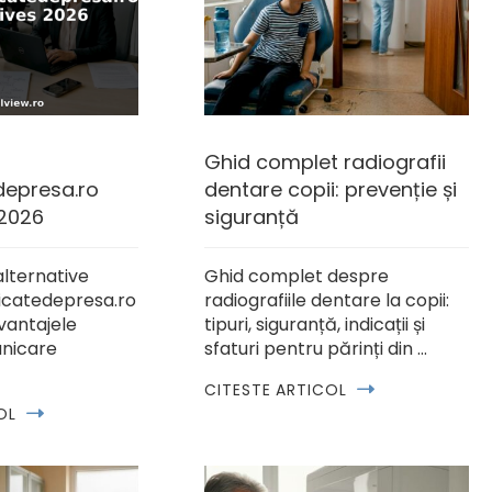
Ghid complet radiografii
epresa.ro
dentare copii: prevenție și
 2026
siguranță
alternative
Ghid complet despre
icatedepresa.ro
radiografiile dentare la copii:
vantajele
tipuri, siguranță, indicații și
nicare
sfaturi pentru părinți din …
CITESTE ARTICOL
OL