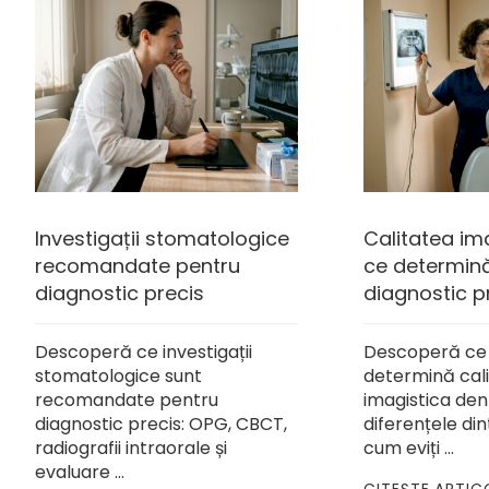
Investigații stomatologice
Calitatea ima
recomandate pentru
ce determin
diagnostic precis
diagnostic p
Descoperă ce investigații
Descoperă ce 
stomatologice sunt
determină cali
recomandate pentru
imagistica den
diagnostic precis: OPG, CBCT,
diferențele din
radiografii intraorale și
cum eviți …
evaluare …