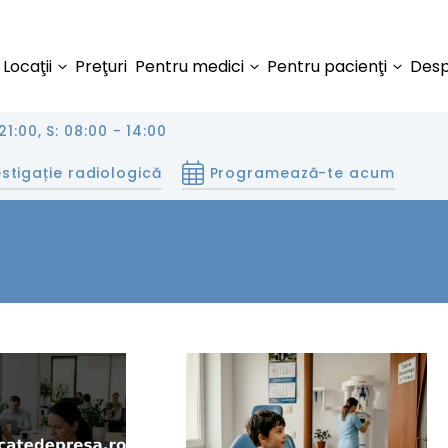
Locaţii
Preţuri
Pentru medici
Pentru pacienţi
Desp
21:00, S: 08:00 - 14:00
stigație radiologică
Programează-te acum