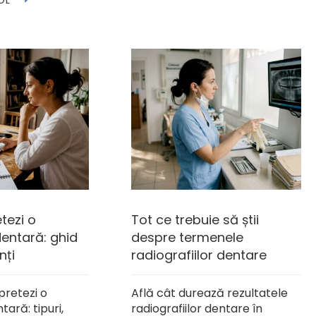
OL
tezi o
Tot ce trebuie să știi
dentară: ghid
despre termenele
nți
radiografiilor dentare
pretezi o
Află cât durează rezultatele
tară: tipuri,
radiografiilor dentare în