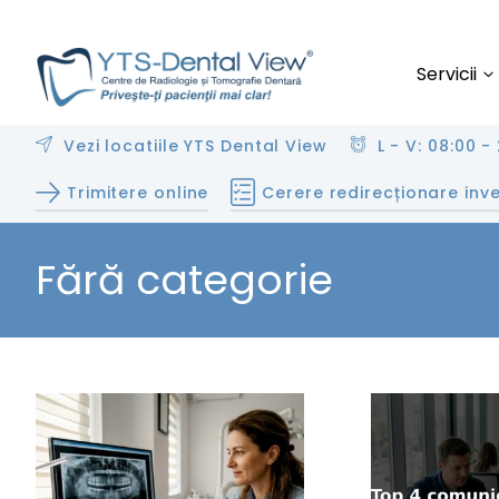
Servicii
Vezi locatiile YTS Dental View
L - V: 08:00 - 
Trimitere online
Cerere redirecționare inve
Fără categorie