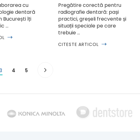
laborarea cu
Pregătire corectă pentru
ologie dentară
radiografie dentară: pași
 București îți
practici, greșeli frecvente și
ic …
situații speciale pe care
trebuie …
OL
CITESTE ARTICOL
3
4
5