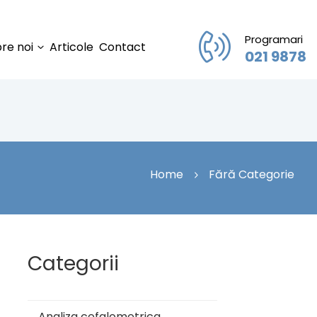
Programari
re noi
Articole
Contact
021 9878
Home
Fără Categorie
Categorii
Analiza cefalometrica