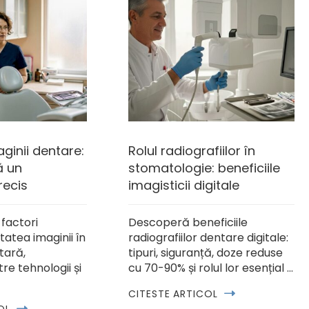
ginii dentare:
Rolul radiografiilor în
ă un
stomatologie: beneficiile
recis
imagisticii digitale
factori
Descoperă beneficiile
tatea imaginii în
radiografiilor dentare digitale:
tară,
tipuri, siguranță, doze reduse
tre tehnologii și
cu 70-90% și rolul lor esențial …
CITESTE ARTICOL