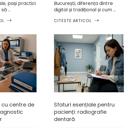
le, pași practici
București, diferența dintre
 să …
digital și tradițional și cum …
OL
CITESTE ARTICOL
 cu centre de
Sfaturi esențiale pentru
iagnostic
pacienți: radiografie
r
dentară