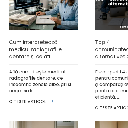
Cum interpretează
Top 4
medicul radiografiile
comunicated
dentare și ce afli
alternatives
Află cum citește medicul
Descoperiți 4 
radiografiile dentare, ce
pentru comun
înseamnă zonele albe, gri și
și comparați a
negre și de …
pentru o comu
eficientă. …
CITESTE ARTICOL
CITESTE ARTIC