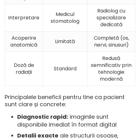
Radiolog cu
Medicul
Interpretare
specializare
stomatolog
dedicată
Acoperire
Completă (os,
Limitată
anatomică
nervi, sinusuri)
Redusă
Doză de
semnificativ prin
Standard
radiații
tehnologie
modernă
Principalele beneficii pentru tine ca pacient
sunt clare și concrete:
Diagnostic rapid:
imaginile sunt
disponibile imediat în format digital
Detalii exacte
ale structurii osoase,