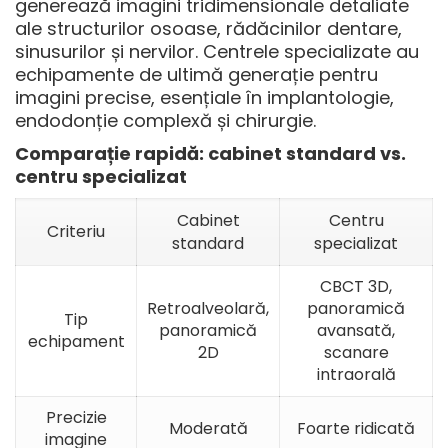
generează imagini tridimensionale detaliate
ale structurilor osoase, rădăcinilor dentare,
sinusurilor și nervilor.
Centrele specializate au
echipamente de ultimă generație
pentru
imagini precise, esențiale în implantologie,
endodonție complexă și chirurgie.
Comparație rapidă: cabinet standard vs.
centru specializat
Cabinet
Centru
Criteriu
standard
specializat
CBCT 3D,
Retroalveolară,
panoramică
Tip
panoramică
avansată,
echipament
2D
scanare
intraorală
Precizie
Moderată
Foarte ridicată
imagine