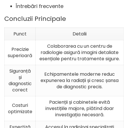
Întrebări frecvente
Concluzii Principale
Punct
Detalii
Colaborarea cu un centru de
Precizie
radiologie asigură imagini detaliate
superioară
esențiale pentru tratamente sigure.
Siguranță
Echipamentele moderne reduc
și
expunerea la radiații și cresc șansa
diagnostic
de diagnostic precis.
corect
Pacienții și cabinetele evită
Costuri
investițiile majore, plătind doar
optimizate
investigația necesară.
Expertiză
Accesul la radiologi specializați