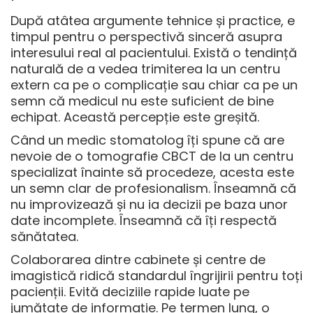
După atâtea argumente tehnice și practice, e
timpul pentru o perspectivă sinceră asupra
interesului real al pacientului. Există o tendință
naturală de a vedea trimiterea la un centru
extern ca pe o complicație sau chiar ca pe un
semn că medicul nu este suficient de bine
echipat. Această percepție este greșită.
Când un medic stomatolog îți spune că are
nevoie de o tomografie CBCT de la un centru
specializat înainte să procedeze, acesta este
un semn clar de profesionalism. Înseamnă că
nu improvizează și nu ia decizii pe baza unor
date incomplete. Înseamnă că îți respectă
sănătatea.
Colaborarea dintre cabinete și centre de
imagistică ridică standardul îngrijirii pentru toți
pacienții. Evită deciziile rapide luate pe
jumătate de informație. Pe termen lung, o