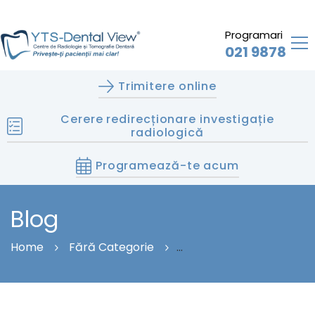
Programari
021 9878
Trimitere online
Cerere redirecționare investigație
radiologică
Programează-te acum
Blog
Home
Fără Categorie
Colaborarea Cu Centre De Radiologie: Diagnostic
Precis Și Sigur