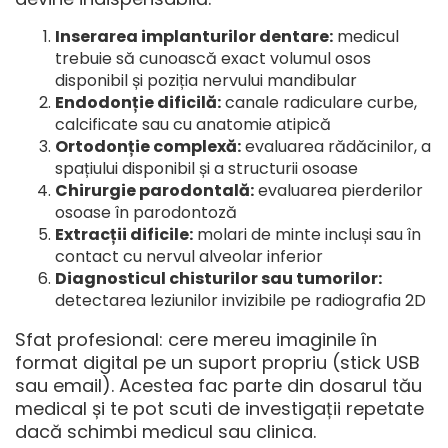
Inserarea implanturilor dentare:
medicul
trebuie să cunoască exact volumul osos
disponibil și poziția nervului mandibular
Endodonție dificilă:
canale radiculare curbe,
calcificate sau cu anatomie atipică
Ortodonție complexă:
evaluarea rădăcinilor, a
spațiului disponibil și a structurii osoase
Chirurgie parodontală:
evaluarea pierderilor
osoase în parodontoză
Extracții dificile:
molari de minte incluși sau în
contact cu nervul alveolar inferior
Diagnosticul chisturilor sau tumorilor:
detectarea leziunilor invizibile pe radiografia 2D
Sfat profesional: cere mereu imaginile în
format digital pe un suport propriu (stick USB
sau email). Acestea fac parte din dosarul tău
medical și te pot scuti de investigații repetate
dacă schimbi medicul sau clinica.