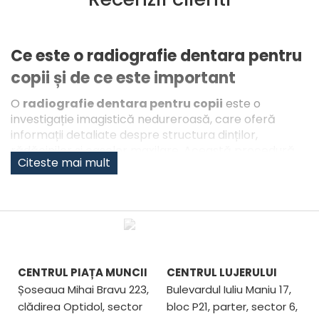
Ce este o radiografie dentara pentru
copii și de ce este important
O
radiografie dentara pentru copii
este o
investigație imagistică nedureroasă, care oferă
informații detaliate despre structura dinților,
rădăcinilor și oaselor maxilare. Această procedură
Citeste mai mult
este esențială în stomatologia pediatrică, deoarece
permite medicului să observe ce nu se vede cu
ochiul liber – cum ar fi carii interdentare, infecții, dinti
care nu au erupt sau dezvoltarea anormală a dinților
permanenți.
Importanța acestei investigații este uriașă: printr-o
simplă
radiografie dentara copii
, se pot preveni
CENTRUL PIAȚA MUNCII
CENTRUL LUJERULUI
afecțiuni complexe, se pot planifica tratamente
Șoseaua Mihai Bravu 223,
Bulevardul Iuliu Maniu 17,
ortodontice la timp și se poate evita disconfortul
clădirea Optidol, sector
bloc P21, parter, sector 6,
cauzat de intervenții târzii. De asemenea, radiografia