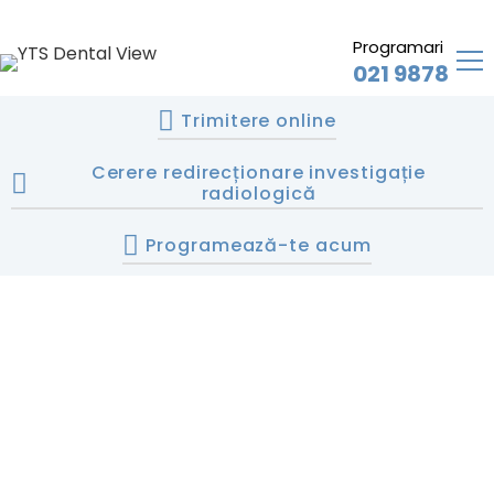
Programari
021 9878
Trimitere online
Cerere redirecționare investigație
radiologică
Programează-te acum
Radiografie
dentara
copii