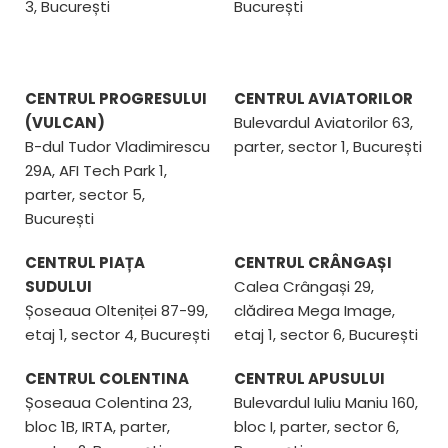
3, București
București
oferă o imagine de ansamblu asupra sănătății orale
generale și ajută medicul să ia decizii rapide și
corecte.
CENTRUL PROGRESULUI
CENTRUL AVIATORILOR
Rolul radiografiei în prevenția și
(VULCAN)
Bulevardul Aviatorilor 63,
diagnosticul timpuriu
B-dul Tudor Vladimirescu
parter, sector 1, București
Mulți părinți merg la stomatolog abia când copilul
29A, AFI Tech Park 1,
acuză durere. Însă multe probleme dentare nu dor în
parter, sector 5,
stadiile incipiente. O
radiografie dentara copii
București
poate identifica aceste probleme din timp, înainte
ca ele să se agraveze.
CENTRUL PIAȚA
CENTRUL CRÂNGAȘI
SUDULUI
Calea Crângași 29,
Prin radiografii periodice, medicul poate monitoriza
Șoseaua Olteniței 87-99,
clădirea Mega Image,
evoluția dinților permanenți, poate depista formarea
etaj 1, sector 4, București
etaj 1, sector 6, București
unor carii mici, poate urmări dezvoltarea oaselor
maxilare și poate interveni rapid atunci când este
CENTRUL COLENTINA
CENTRUL APUSULUI
necesar. Prevenția este cheia în sănătatea orală a
Șoseaua Colentina 23,
Bulevardul Iuliu Maniu 160,
celor mici, iar radiografia este una dintre cele mai
eficiente metode de prevenție disponibile în
bloc 1B, IRTA, parter,
bloc I, parter, sector 6,