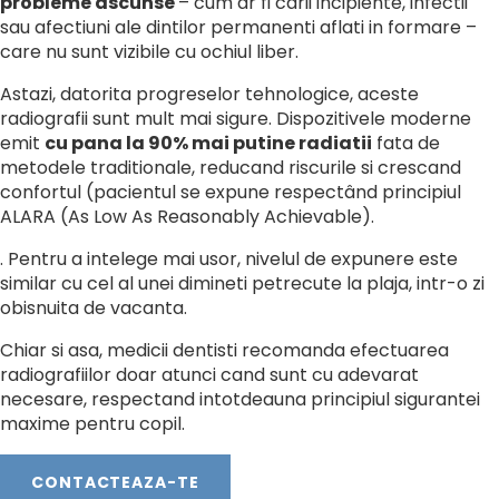
probleme ascunse
– cum ar fi carii incipiente, infectii
sau afectiuni ale dintilor permanenti aflati in formare –
care nu sunt vizibile cu ochiul liber.
Astazi, datorita progreselor tehnologice, aceste
radiografii sunt mult mai sigure. Dispozitivele moderne
emit
cu pana la 90% mai putine radiatii
fata de
metodele traditionale, reducand riscurile si crescand
confortul (pacientul se expune respectând principiul
ALARA (As Low As Reasonably Achievable).
. Pentru a intelege mai usor, nivelul de expunere este
similar cu cel al unei dimineti petrecute la plaja, intr-o zi
obisnuita de vacanta.
Chiar si asa, medicii dentisti recomanda efectuarea
radiografiilor doar atunci cand sunt cu adevarat
necesare, respectand intotdeauna principiul sigurantei
maxime pentru copil.
CONTACTEAZA-TE