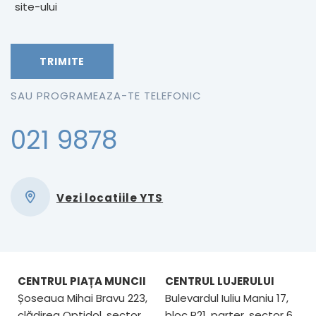
site-ului
SAU PROGRAMEAZA-TE TELEFONIC
021 9878
Vezi locatiile YTS
CENTRUL PIAȚA MUNCII
CENTRUL LUJERULUI
Șoseaua Mihai Bravu 223,
Bulevardul Iuliu Maniu 17,
clădirea Optidol, sector
bloc P21, parter, sector 6,