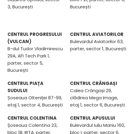
3, București
București
CENTRUL PROGRESULUI
CENTRUL AVIATORILOR
(VULCAN)
Bulevardul Aviatorilor 63,
B-dul Tudor Vladimirescu
parter, sector 1, București
29A, AFI Tech Park 1,
parter, sector 5,
București
CENTRUL PIAȚA
CENTRUL CRÂNGAȘI
SUDULUI
Calea Crângași 29,
Șoseaua Olteniței 87-99,
clădirea Mega Image,
etaj 1, sector 4, București
etaj 1, sector 6, București
CENTRUL COLENTINA
CENTRUL APUSULUI
Șoseaua Colentina 23,
Bulevardul Iuliu Maniu 160,
bloc 1B, IRTA, parter,
bloc I, parter, sector 6,