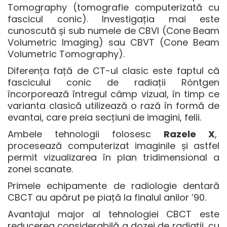
Tomography (tomografie computerizată cu
fascicul conic). Investigația mai este
cunoscută și sub numele de CBVI (Cone Beam
Volumetric Imaging) sau CBVT (Cone Beam
Volumetric Tomography).
Diferența față de CT-ul clasic este faptul că
fasciculul conic de radiații Röntgen
încorporează întregul câmp vizual, în timp ce
varianta clasică utilizează o rază în formă de
evantai, care preia secțiuni de imagini, felii.
Ambele tehnologii folosesc
Razele X
,
procesează computerizat imaginile și astfel
permit vizualizarea în plan tridimensional a
zonei scanate.
Primele echipamente de radiologie dentară
CBCT au apărut pe piață la finalul anilor ’90.
Avantajul major al tehnologiei CBCT este
reducerea considerabilă a dozei de radiații, cu