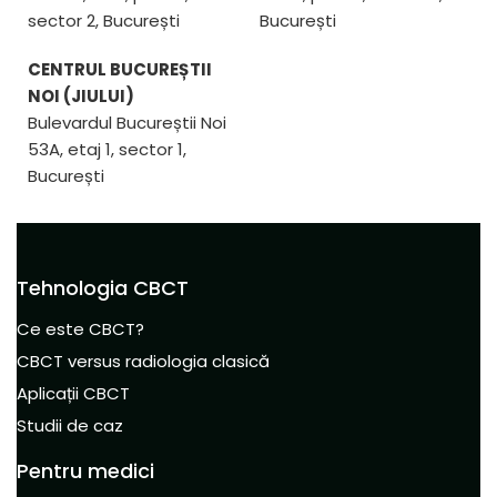
sector 2, București
București
CENTRUL BUCUREȘTII
NOI (JIULUI)
Bulevardul Bucureștii Noi
53A, etaj 1, sector 1,
București
Tehnologia CBCT
Ce este CBCT?
CBCT versus radiologia clasică
Aplicații CBCT
Studii de caz
Pentru medici