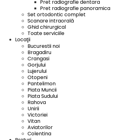
Pret radiografie dentara
Pret radiografie panoramica
Set ortodontic complet
Scanare intraorală
Ghid chirurgical
Toate serviciile
Locaţii
Bucurestii noi
Bragadiru
Crangasi
Gorjului
Lujerului
Otopeni
Pantelimon
Piata Muncii
Piata Sudului
Rahova
Unirii
Victoriei
Vitan
Aviatorilor
Colentina
Preţuri