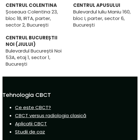
CENTRUL COLENTINA
CENTRUL APUSULUI
Șoseaua Colentina 23,
Bulevardul Iuliu Maniu 160,
bloc 1B, IRTA, parter,
bloc I, parter, sector 6,
sector 2, București
București
CENTRUL BUCUREȘTII
NOI (JIULUI)
Bulevardul Bucureștii Noi
53A, etaj 1, sector 1,
București
Tehnologia CBCT
Ce este CBCT?
CBCT versus radiologia clasică
Aplicații CBCT
Studii de caz