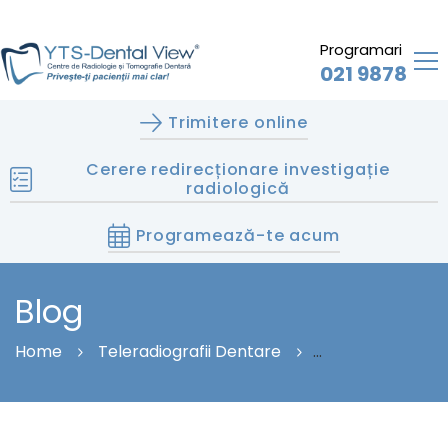
Programari
021 9878
Trimitere online
Cerere redirecționare investigație
radiologică
Programează-te acum
Blog
Home
Teleradiografii Dentare
TELERADIOGRAFIE DENTARĂ AVIATORILOR