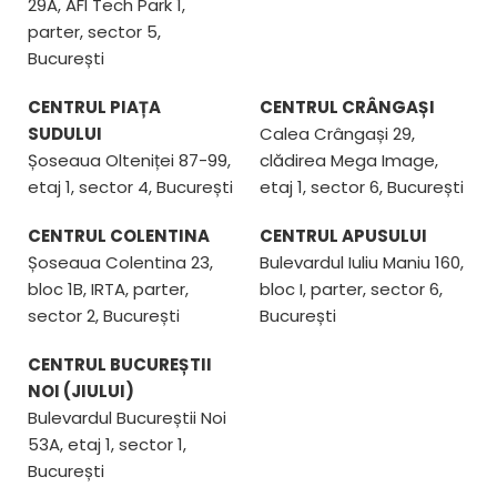
29A, AFI Tech Park 1,
parter, sector 5,
București
CENTRUL PIAȚA
CENTRUL CRÂNGAȘI
SUDULUI
Calea Crângași 29,
Șoseaua Olteniței 87-99,
clădirea Mega Image,
etaj 1, sector 4, București
etaj 1, sector 6, București
CENTRUL COLENTINA
CENTRUL APUSULUI
Șoseaua Colentina 23,
Bulevardul Iuliu Maniu 160,
bloc 1B, IRTA, parter,
bloc I, parter, sector 6,
sector 2, București
București
CENTRUL BUCUREȘTII
NOI (JIULUI)
Bulevardul Bucureștii Noi
53A, etaj 1, sector 1,
București