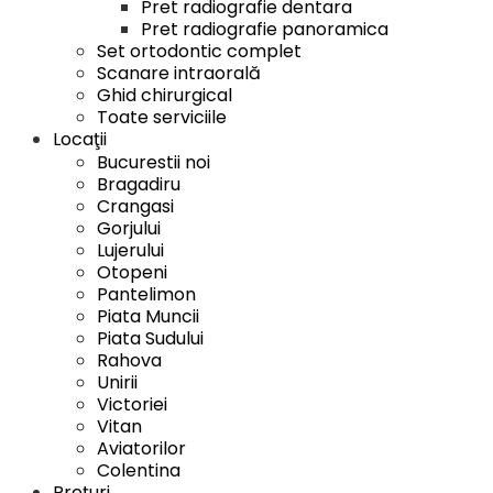
Pret radiografie dentara
Pret radiografie panoramica
Set ortodontic complet
Scanare intraorală
Ghid chirurgical
Toate serviciile
Locaţii
Bucurestii noi
Bragadiru
Crangasi
Gorjului
Lujerului
Otopeni
Pantelimon
Piata Muncii
Piata Sudului
Rahova
Unirii
Victoriei
Vitan
Aviatorilor
Colentina
Preţuri