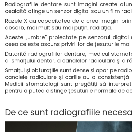
Radiografiile dentare sunt imagini create atu
cealaltă atinge un senzor digital sau un film radi
Razele X au capacitatea de a crea imagini prin j
absorb, mai mult sau mai puţin, radiaţia.
Aceste „umbre” proiectate pe senzorul digital 
ceea ce este ascuns privirii lor de țesuturile moi ș
Datorită radiografiilor dentare, medicul stoma
a smalțului dentar, a canalelor radiculare şi a r
Smalțul și obturațiile sunt dense și apar pe radi
canalele radiculare și cariile au o consistenț
Medicii stomatologi sunt pregătiți să interpret
pentru a putea distinge ţesuturile normale de c
De ce sunt radiografiile neces