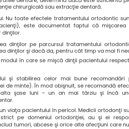
rafiile dentare, determină dacă este suficientă p
nţie chirurgicală sau extracţie dentară.
i. Nu toate efectele tratamentului ortodontic sunt
pacienţi), este documentat faptul că mişcarea d
dinţilor.
ea dinţilor pe parcursul tratamentului ortodont
a dinţilor şi dacă da, pentru cât timp va mai fi ne
modul în care se mişcă dinţii pacientului respect
ului şi stabilirea celor mai bune recomandări 
lei de minte). În mod obişnuit, se recomandă efe
o alta şase luni – un an mai târziu şi încă una
entar.
n viaţa pacientului în pericol. Medicii ortodonţi su
strict pe domeniul ortodonţiei, au şi ei respon
includ tumori, abcese şi orice alte afecţiuni care n