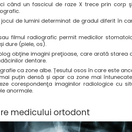
nci când un fascicul de raze X trece prin corp ş
ografic.
ocul de lumini determinat de gradul diferit în car
sau filmul radiografic permit medicilor stomato
i dure (piele, os).
tolog obţine imagini preţioase, care arată starea
ădăcinilor dentare.
ografie ca zone albe. Țesutul osos în care este anco
ă mai puțin densă și apar ca zone mai întunecate
eze corespondenţa imaginilor radiologice cu situa
ele anormale.
are medicului ortodont