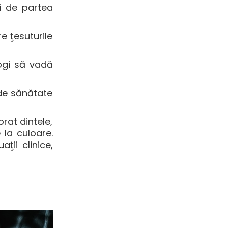
i de partea
e ţesuturile
logi să vadă
 de sănătate
rat dintele,
 la culoare.
ţii clinice,