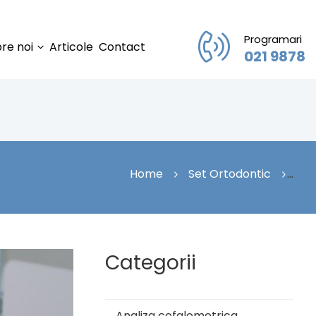
Programari
re noi
Articole
Contact
021 9878
Home
Set Ortodontic
UNT RADIOGRAFIILE NECESARE MEDICULUI ORTODONT?
Categorii
Analiza cefalometrica