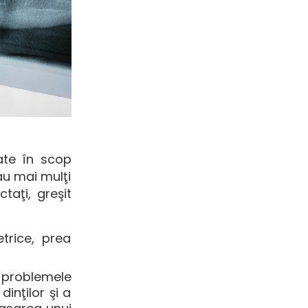
ate în scop
au mai mulţi
taţi, greşit
trice, prea
t problemele
inţilor şi a