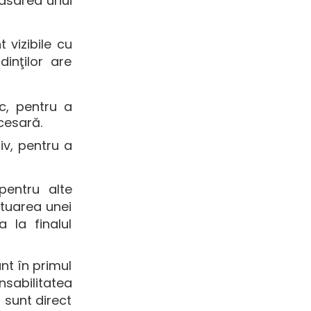
lasarea unui
 vizibile cu
inţilor are
ic, pentru a
cesară.
iv, pentru a
pentru alte
ctuarea unei
 la finalul
nt în primul
sabilitatea
u sunt direct