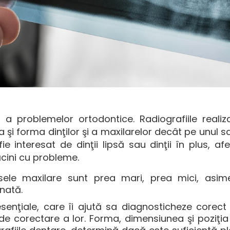
 a problemelor ortodontice. Radiografiile realiz
 şi forma dinţilor şi a maxilarelor decât pe unul s
e interesat de dinţii lipsă sau dinţii în plus, afec
dăcini cu probleme.
ele maxilare sunt prea mari, prea mici, asime
nată.
esenţiale, care îi ajută sa diagnosticheze corec
e corectare a lor. Forma, dimensiunea şi poziţia d