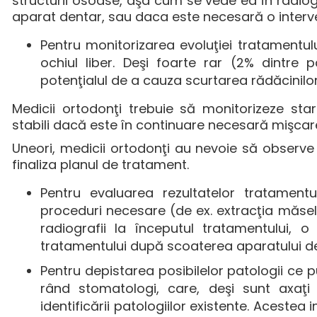
structurii osoase, aşa cum se vede ea în radiog
aparat dentar, sau daca este necesară o interve
Pentru monitorizarea evoluţiei tratamentulu
ochiul liber. Deşi foarte rar (2% dintre 
potenţialul de a cauza scurtarea rădăcinilor 
Medicii ortodonţi trebuie să monitorizeze star
stabili dacă este în continuare necesară mişcare
Uneori, medicii ortodonţi au nevoie să observe 
finaliza planul de tratament.
Pentru evaluarea rezultatelor tratament
proceduri necesare (de ex. extracţia măse
radiografii la începutul tratamentului, 
tratamentului după scoaterea aparatului d
Pentru depistarea posibilelor patologii ce pu
rând stomatologi, care, deşi sunt axaţi 
identificării patologiilor existente. Acestea 