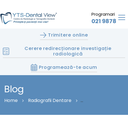
Programari
021 9878
Trimitere online
Cerere redirecționare investigație
radiologică
Programează-te acum
Blog
Home
Radiografii Dentare
Radiografia Dentară Pentru Copii: Este Necesară? Ce
Precauții Se Iau?