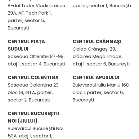
B-dul Tudor Vladimirescu
parter, sector 1, București
29A, AFI Tech Park 1,
parter, sector 5,
București
CENTRUL PIAȚA
CENTRUL CRÂNGAȘI
SUDULUI
Calea Crângași 29,
Șoseaua Olteniței 87-99,
clădirea Mega Image,
etaj 1, sector 4, București
etaj 1, sector 6, București
CENTRUL COLENTINA
CENTRUL APUSULUI
Șoseaua Colentina 23,
Bulevardul Iuliu Maniu 160,
bloc 1B, IRTA, parter,
bloc I, parter, sector 6,
sector 2, București
București
CENTRUL BUCUREȘTII
NOI (JIULUI)
Bulevardul Bucureștii Noi
53A, etaj 1, sector 1,