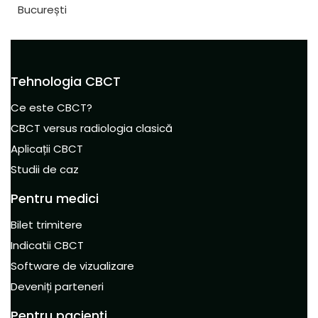
București
Tehnologia CBCT
Ce este CBCT?
CBCT versus radiologia clasică
Aplicații CBCT
Studii de caz
Pentru medici
Bilet trimitere
Indicatii CBCT
Software de vizualizare
Deveniți parteneri
Pentru pacienți