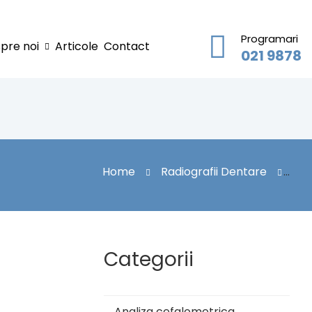
Programari
pre noi
Articole
Contact
021 9878
Home
Radiografii Dentare
ificială În Radiologia Dentară – Cum Poate Îmbunătăți
Diagnosticul?
Categorii
Analiza cefalometrica