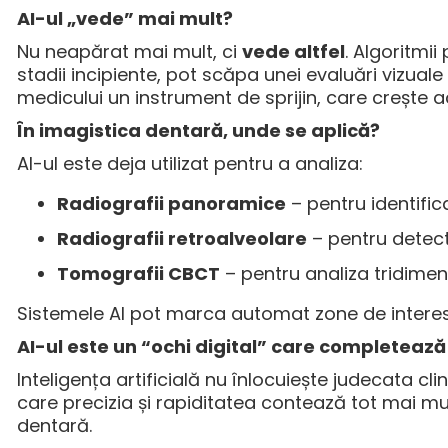
AI-ul „vede” mai mult?
Nu neapărat mai mult, ci
vede altfel
. Algoritmii
stadii incipiente, pot scăpa unei evaluări vizuale
medicului un instrument de sprijin, care crește ac
În imagistica dentară, unde se aplică?
AI-ul este deja utilizat pentru a analiza:
Radiografii panoramice
– pentru identifica
Radiografii retroalveolare
– pentru detect
Tomografii CBCT
– pentru analiza tridimen
Sistemele AI pot marca automat zone de interes,
AI-ul este un “ochi digital” care completeaz
Inteligența artificială nu înlocuiește judecata clin
care precizia și rapiditatea contează tot mai mu
dentară.