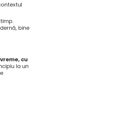
 contextul
timp.
odernă, bine
evreme, cu
ncipiu la un
ce