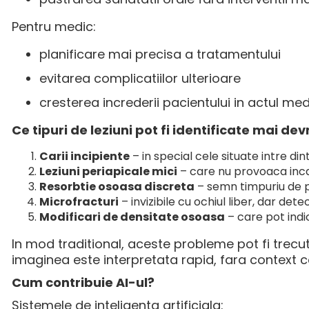
Pentru medic:
planificare mai precisa a tratamentului
evitarea complicatiilor ulterioare
cresterea increderii pacientului in actul med
Ce tipuri de leziuni pot fi identificate mai de
Carii incipiente
– in special cele situate intre din
Leziuni periapicale mici
– care nu provoaca in
Resorbtie osoasa discreta
– semn timpuriu de 
Microfracturi
– invizibile cu ochiul liber, dar det
Modificari de densitate osoasa
– care pot indic
In mod traditional, aceste probleme pot fi trecu
imaginea este interpretata rapid, fara context 
Cum contribuie AI-ul?
Sistemele de inteligenta artificiala: