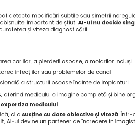
 pot detecta modificări subtile sau simetrii neregul
 obișnuite. Important de știut:
AI-ul nu decide sin
uratețea și viteza diagnosticării.
rea cariilor, a pierderii osoase, a molarilor incluși
area infecțiilor sau problemelor de canal
sională a structurii osoase înainte de implanturi
 oferind medicului o imagine completă și bine org
ă expertiza medicului
ică, ci o
susține cu date obiective și viteză
. Într
lt, AI-ul devine un partener de încredere în imagis