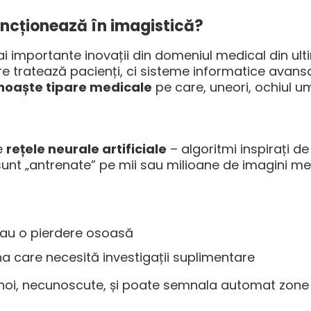
funcționează în imagistică?
ai importante inovații din domeniul medical din ultim
re tratează pacienți, ci sisteme informatice avans
unoaște tipare medicale
pe care, uneori, ochiul u
pe
rețele neurale artificiale
– algoritmi inspirați d
sunt „antrenate” pe mii sau milioane de imagini me
 sau o pierdere osoasă
a care necesită investigații suplimentare
 noi, necunoscute, și poate semnala automat zon