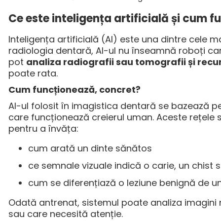
Ce este inteligența artificială și cum 
Inteligența artificială (AI) este una dintre cele m
radiologia dentară, AI-ul nu înseamnă roboți ca
pot
analiza radiografii sau tomografii și rec
poate rata.
Cum funcționează, concret?
AI-ul folosit în imagistica dentară se bazează 
care funcționează creierul uman. Aceste rețele 
pentru a învăța:
cum arată un dinte sănătos
ce semnale vizuale indică o carie, un chist
cum se diferențiază o leziune benignă de un
Odată antrenat, sistemul poate analiza imagini
sau care necesită atenție.