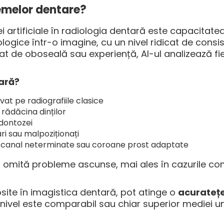
lemelor dentare?
ei artificiale în radiologia dentară este capacitate
ogice într-o imagine, cu un nivel ridicat de consi
at de oboseală sau experiență, AI-ul analizează fi
ară?
at pe radiografiile clasice
a rădăcina dinților
dontozei
ri sau malpoziționați
de canal neterminate sau coroane prost adaptate
 omită probleme ascunse, mai ales în cazurile c
osite în imagistica dentară, pot atinge o
acuratețe
 nivel este comparabil sau chiar superior mediei 