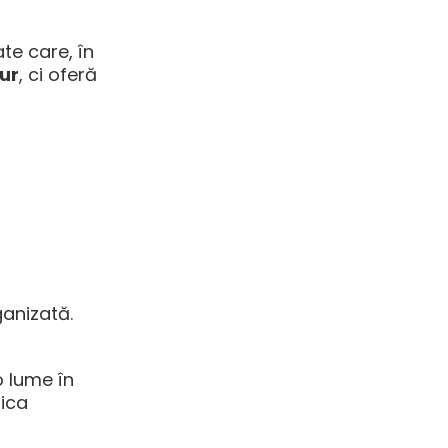
ate care, în
gur
, ci oferă
anizată.
-o lume în
tica