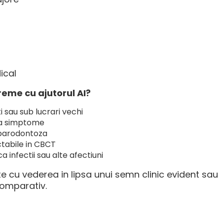
ical
vreme cu ajutorul AI?
ti sau sub lucrari vechi
ca simptome
parodontoza
ectabile in CBCT
a infectii sau alte afectiuni
te cu vederea in lipsa unui semn clinic evident sa
comparativ.