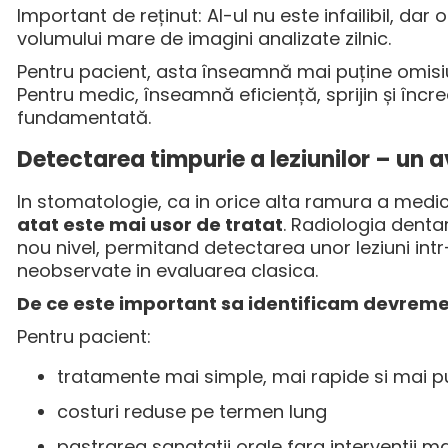
Important de reținut: AI-ul nu este infailibil, dar 
volumului mare de imagini analizate zilnic.
Pentru pacient, asta înseamnă mai puține omisiu
Pentru medic, înseamnă eficiență, sprijin și înc
fundamentată.
Detectarea timpurie a leziunilor – un av
In stomatologie, ca in orice alta ramura a medic
atat este mai usor de tratat
. Radiologia dentar
nou nivel, permitand detectarea unor leziuni intr
neobservate in evaluarea clasica.
De ce este important sa identificam devrem
Pentru pacient:
tratamente mai simple, mai rapide si mai pu
costuri reduse pe termen lung
pastrarea sanatatii orale fara interventii m