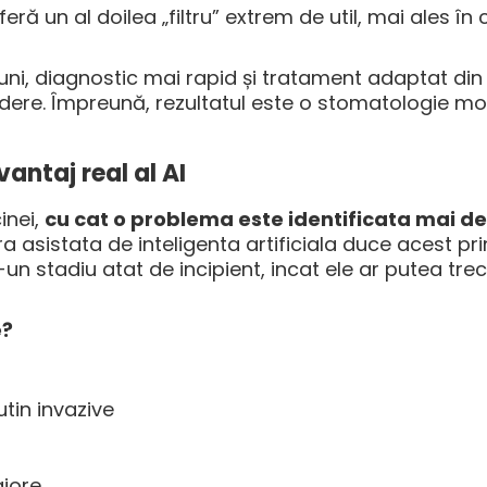
oferă un al doilea „filtru” extrem de util, mai ales în
ni, diagnostic mai rapid și tratament adaptat din 
redere. Împreună, rezultatul este o stomatologie m
antaj real al AI
inei,
cu cat o problema este identificata mai d
a asistata de inteligenta artificiala duce acest pri
-un stadiu atat de incipient, incat ele ar putea tre
e?
tin invazive
ajore