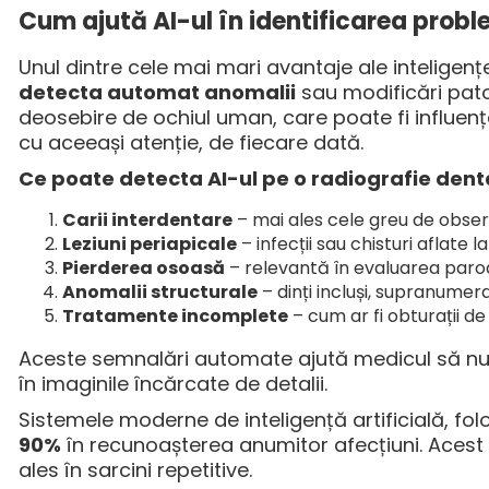
Cum ajută AI-ul în identificarea prob
Unul dintre cele mai mari avantaje ale inteligenț
detecta automat anomalii
sau modificări patol
deosebire de ochiul uman, care poate fi influenț
cu aceeași atenție, de fiecare dată.
Ce poate detecta AI-ul pe o radiografie dent
Carii interdentare
– mai ales cele greu de observ
Leziuni periapicale
– infecții sau chisturi aflate l
Pierderea osoasă
– relevantă în evaluarea paro
Anomalii structurale
– dinți incluși, supranumera
Tratamente incomplete
– cum ar fi obturații 
Aceste semnalări automate ajută medicul să nu
în imaginile încărcate de detalii.
Sistemele moderne de inteligență artificială, fol
90%
în recunoașterea anumitor afecțiuni. Acest
ales în sarcini repetitive.