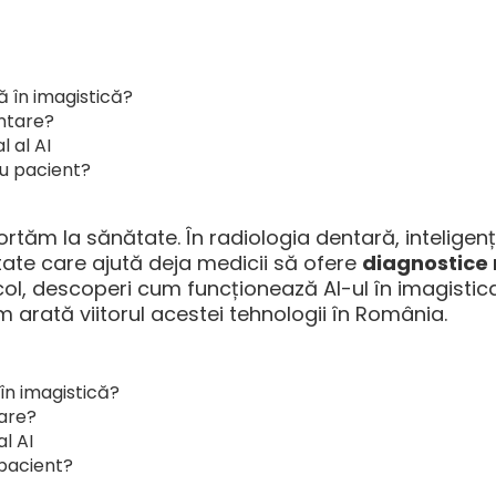
ă în imagistică?
entare?
l al AI
ru pacient?
ăm la sănătate. În radiologia dentară, inteligența
itate care ajută deja medicii să ofere
diagnostice
ticol, descoperi cum funcționează AI-ul în imagistic
 arată viitorul acestei tehnologii în România.
 în imagistică?
tare?
l AI
 pacient?