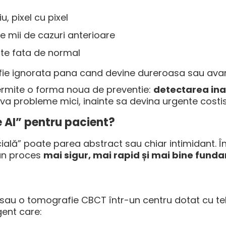
, pixel cu pixel
e mii de cazuri anterioare
nte fata de normal
 fie ignorata pana cand devine dureroasa sau ava
 permite o forma noua de preventie:
detectarea ina
lva probleme mici, inainte sa devina urgente costis
 AI” pentru pacient?
icială” poate parea abstract sau chiar intimidant. În
 un proces
mai sigur, mai rapid și mai bine fun
 sau o tomografie CBCT într-un centru dotat cu te
gent care: