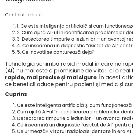
Continut articol
Ce este inteligența artificială și cum funcționeaz
Cum ajută AI-ul în identificarea problemelor d
Detectarea timpurie a leziunilor – un avantaj rea
Ce inseamna un diagnostic “asistat de AI” pent
Ce inovații se conturează deja?
Tehnologia schimbă rapid modul în care ne raport
(AI) nu mai este o promisiune de viitor, ci o real
rapide, mai precise și mai sigure
. În acest ar
ce beneficii aduce pentru pacient și medic și cum
Cuprins
Ce este inteligența artificială și cum funcționează
Cum ajută AI-ul în identificarea problemelor den
Detectarea timpurie a leziunilor – un avantaj real a
Ce înseamnă un diagnostic “asistat de AI” pentru
Ce urmează? Viitorul radiologiei dentare în era AI