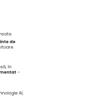
nsata.
inte de
itoare.
să, în
damentat
–
hnologie AI,