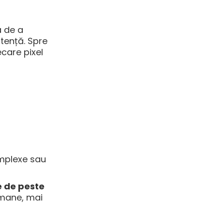
a de a
stență. Spre
ecare pixel
omplexe sau
 de peste
umane, mai