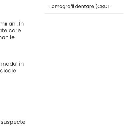
Tomografii dentare (CBCT
ii ani. În
ate care
man le
e modul în
dicale
e suspecte