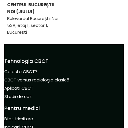
CENTRUL BUCUREȘTII
NOI (JIULUI)
Bulevardul Bucureștii Noi
53A, etaj 1, sector 1,
București
Tehnologia CBCT
Ce este CBCT?
CBCT versus radiologia clasică
Aplicații CBCT
Studii de caz
Pentru medici
Bilet trimitere
Indicatii CBCT