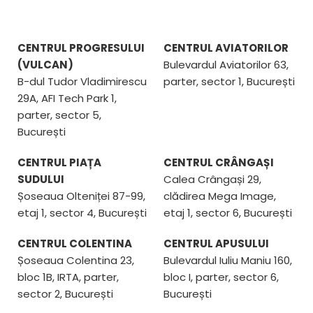
CENTRUL PROGRESULUI
CENTRUL AVIATORILOR
(VULCAN)
Bulevardul Aviatorilor 63,
B-dul Tudor Vladimirescu
parter, sector 1, București
29A, AFI Tech Park 1,
parter, sector 5,
București
CENTRUL PIAȚA
CENTRUL CRÂNGAȘI
SUDULUI
Calea Crângași 29,
Șoseaua Olteniței 87-99,
clădirea Mega Image,
etaj 1, sector 4, București
etaj 1, sector 6, București
CENTRUL COLENTINA
CENTRUL APUSULUI
Șoseaua Colentina 23,
Bulevardul Iuliu Maniu 160,
bloc 1B, IRTA, parter,
bloc I, parter, sector 6,
sector 2, București
București