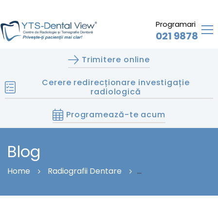
Programari
021 9878
Trimitere online
Cerere redirecționare investigație
radiologică
Programează-te acum
Blog
Home
Radiografii Dentare
RADIOGRAFIA DENTARĂ DIGITALĂ CAPTEAZĂ IMAGINI
FIDELE ALE ZONELOR OSOASE ȘI TISULARE PROFUNDE