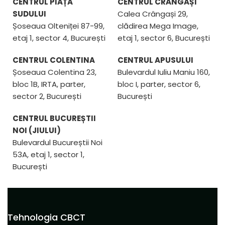
CENTRUL PIAȚA
CENTRUL CRÂNGAȘI
SUDULUI
Calea Crângași 29,
Șoseaua Olteniței 87-99,
clădirea Mega Image,
etaj 1, sector 4, București
etaj 1, sector 6, București
CENTRUL COLENTINA
CENTRUL APUSULUI
Șoseaua Colentina 23,
Bulevardul Iuliu Maniu 160,
bloc 1B, IRTA, parter,
bloc I, parter, sector 6,
sector 2, București
București
CENTRUL BUCUREȘTII
NOI (JIULUI)
Bulevardul Bucureștii Noi
53A, etaj 1, sector 1,
București
Tehnologia CBCT