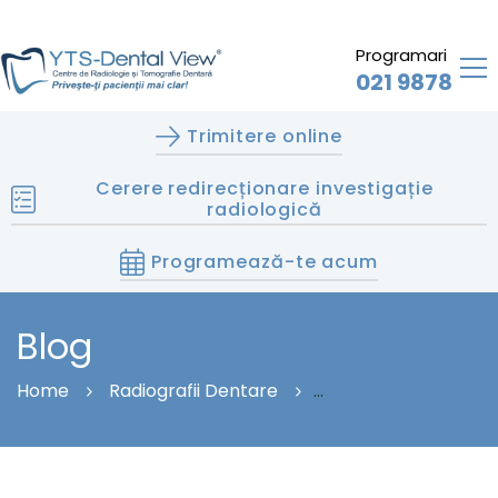
Programari
021 9878
Trimitere online
Cerere redirecționare investigație
radiologică
Programează-te acum
Blog
Home
Radiografii Dentare
Mituri Și Adevăruri Despre Radiografia Dentară: Ce
Trebuie Să Știe Fiecare Pacient?