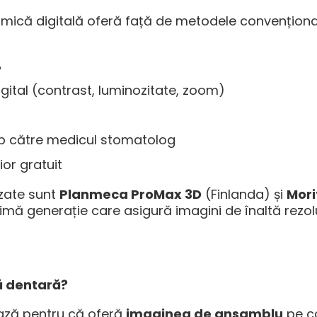
mică digitală oferă față de metodele convenționa
%
igital (contrast, luminozitate, zoom)
p către medicul stomatolog
or gratuit
izate sunt
Planmeca ProMax 3D
(Finlanda) și
Mori
mă generație care asigură imagini de înaltă rezol
ă dentară?
ază pentru că oferă
imaginea de ansamblu
pe c