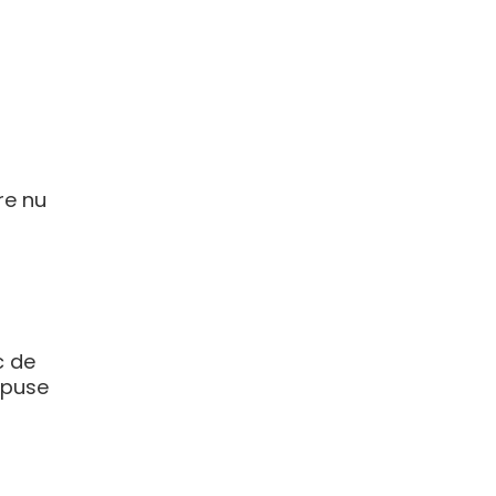
re nu
c de
 opuse