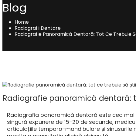
Blog
Home
Radiografii Dentare
Radiografie Panoramică Dentară: Tot Ce Trebuie Să 
Radiografie panoramică dentară: tot
Radiografia panoramică dentară este cea mai uti
singură expunere de 15-20 de secunde, medicul ve
articulațiile temporo-mandibulare și sinusurile m
mod la o consultație clinică obișnuită.