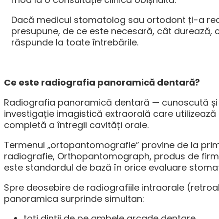
Dacă medicul stomatolog sau ortodont ți-a rec
presupune, de ce este necesară, cât durează, câ
răspunde la toate întrebările.
Ce este radiografia panoramică dentară?
Radiografia panoramică dentară — cunoscută ș
investigație imagistică extraorală care utilizea
completă a întregii cavități orale.
Termenul „ortopantomografie” provine de la prim
radiografie, Orthopantomograph, produs de firma 
este standardul de bază în orice evaluare stoma
Spre deosebire de radiografiile intraorale (retroal
panoramica surprinde simultan:
toți dinții de pe ambele arcade dentare