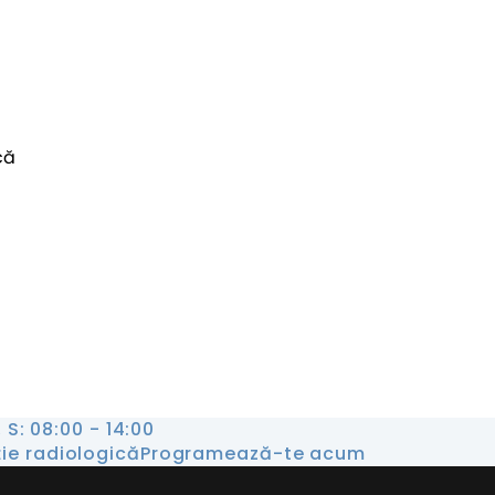
că
, S: 08:00 - 14:00
ție radiologică
Programează-te acum