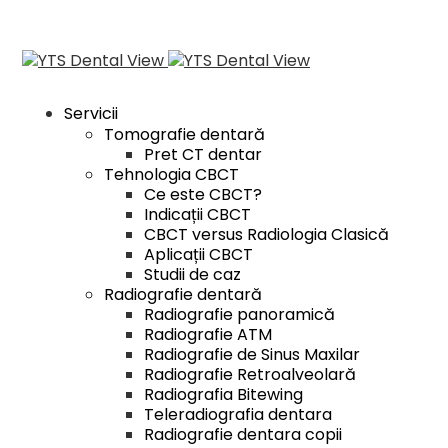
Servicii
Tomografie dentară
Pret CT dentar
Tehnologia CBCT
Ce este CBCT?
Indicații CBCT
CBCT versus Radiologia Clasică
Aplicații CBCT
Studii de caz
Radiografie dentară
Radiografie panoramică
Radiografie ATM
Radiografie de Sinus Maxilar
Radiografie Retroalveolară
Radiografia Bitewing
Teleradiografia dentara
Radiografie dentara copii