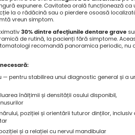
singură expunere. Cavitatea orală funcționează ca 
ecție la o rădăcină sau o pierdere osoasă localizat
simtă vreun simptom.
oximativ
30% dintre afecțiunile dentare grave
su
amică de rutină, la pacienți fără simptome. Acea
 stomatologi recomandă panoramica periodic, nu d
 necesară:
 — pentru stabilirea unui diagnostic general și a u
uarea înălțimii și densității osului disponibil,
inusurilor
lui, poziției și orientării tuturor dinților, inclusiv 
tar
oziției și a relației cu nervul mandibular