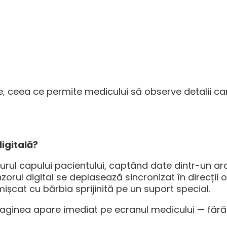
, ceea ce permite medicului să observe detalii ca
igitală?
urul capului pacientului, captând date dintr-un ar
zorul digital se deplasează sincronizat în direcții
ișcat cu bărbia sprijinită pe un suport special.
maginea apare imediat pe ecranul medicului — fără