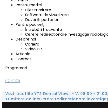
Pentru medici
Bilet trimitere
Software de vizualizare
Deveniți parteneri
Pentru pacienţi
Întrebări frecvente
Cerere redirecționare investigație radiologi
Despre noi
Cariera
Video YTS
Articole
Contact
Programari
021 9878
Vezi locatiile YTS Dental View
L - V: 08:00 - 21:00
Trimitere online
Cerere redirecționare investiga