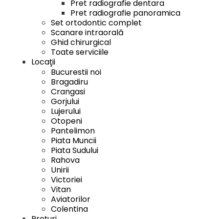
Pret radiografie dentara
Pret radiografie panoramica
Set ortodontic complet
Scanare intraorală
Ghid chirurgical
Toate serviciile
Locaţii
Bucurestii noi
Bragadiru
Crangasi
Gorjului
Lujerului
Otopeni
Pantelimon
Piata Muncii
Piata Sudului
Rahova
Unirii
Victoriei
Vitan
Aviatorilor
Colentina
Preţuri