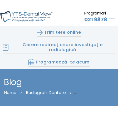
Programari
021 9878
Trimitere online
Cerere redirecționare investigație
radiologică
Programează-te acum
Blog
Home
Radiografii Dentare
CUM SE EFECTUEAZĂ O RADIOGRAFIE DENTARĂ
DIGITALĂ INTRAORALĂ?