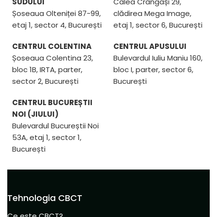
SUDULUI
Calea Crângași 29,
Șoseaua Olteniței 87-99,
clădirea Mega Image,
etaj 1, sector 4, București
etaj 1, sector 6, București
CENTRUL COLENTINA
CENTRUL APUSULUI
Șoseaua Colentina 23,
Bulevardul Iuliu Maniu 160,
bloc 1B, IRTA, parter,
bloc I, parter, sector 6,
sector 2, București
București
CENTRUL BUCUREȘTII
NOI (JIULUI)
Bulevardul Bucureștii Noi
53A, etaj 1, sector 1,
București
Tehnologia CBCT
Ce este CBCT?