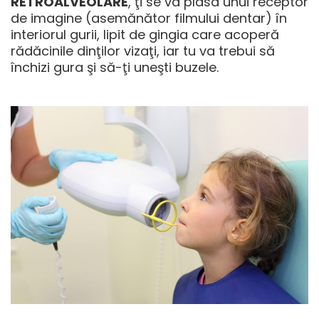
RETROALVEOLARE
, ţi se va plasa unui receptor
de imagine (asemănător filmului dentar) în
interiorul gurii, lipit de gingia care acoperă
rădăcinile dinţilor vizaţi, iar tu va trebui să
închizi gura şi să-ţi uneşti buzele.