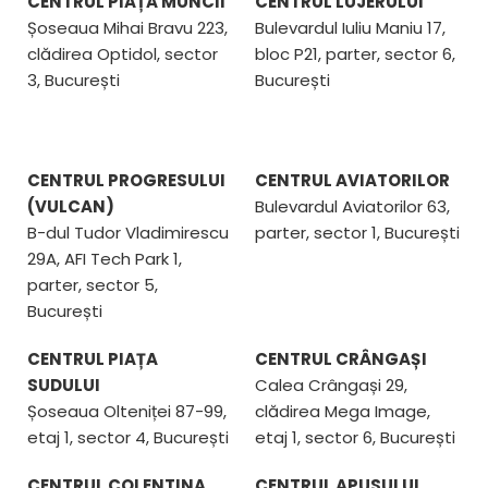
CENTRUL PIAȚA MUNCII
CENTRUL LUJERULUI
Șoseaua Mihai Bravu 223,
Bulevardul Iuliu Maniu 17,
clădirea Optidol, sector
bloc P21, parter, sector 6,
3, București
București
CENTRUL PROGRESULUI
CENTRUL AVIATORILOR
(VULCAN)
Bulevardul Aviatorilor 63,
B-dul Tudor Vladimirescu
parter, sector 1, București
29A, AFI Tech Park 1,
parter, sector 5,
București
CENTRUL PIAȚA
CENTRUL CRÂNGAȘI
SUDULUI
Calea Crângași 29,
Șoseaua Olteniței 87-99,
clădirea Mega Image,
etaj 1, sector 4, București
etaj 1, sector 6, București
CENTRUL COLENTINA
CENTRUL APUSULUI