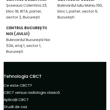
Șoseaua Colentina 23,
Bulevardul Iuliu Maniu 160,
bloc 1B, IRTA, parter,
bloc I, parter, sector 6,
sector 2, București
București
CENTRUL BUCUREȘTII
NOI (JIULUI)
Bulevardul Bucureștii Noi
53A, etaj 1, sector 1,
București
Tehnologia CBCT
Ce este CBCT?
CBCT versus radiologia clasică
Aplicații CBCT
Studii de caz