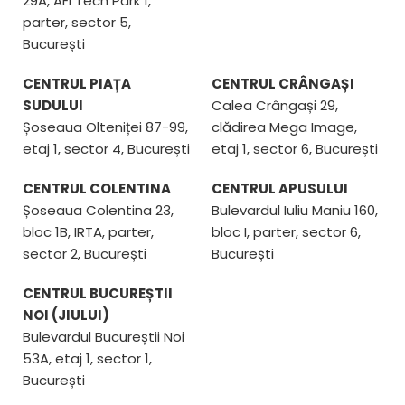
29A, AFI Tech Park 1,
parter, sector 5,
București
CENTRUL PIAȚA
CENTRUL CRÂNGAȘI
SUDULUI
Calea Crângași 29,
Șoseaua Olteniței 87-99,
clădirea Mega Image,
etaj 1, sector 4, București
etaj 1, sector 6, București
CENTRUL COLENTINA
CENTRUL APUSULUI
Șoseaua Colentina 23,
Bulevardul Iuliu Maniu 160,
bloc 1B, IRTA, parter,
bloc I, parter, sector 6,
sector 2, București
București
CENTRUL BUCUREȘTII
NOI (JIULUI)
Bulevardul Bucureștii Noi
53A, etaj 1, sector 1,
București