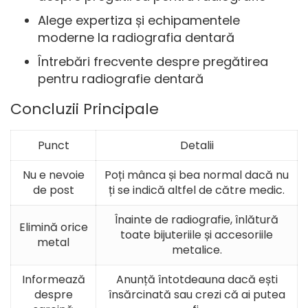
Alege expertiza și echipamentele
moderne la radiografia dentară
Întrebări frecvente despre pregătirea
pentru radiografie dentară
Concluzii Principale
Punct
Detalii
Nu e nevoie
Poți mânca și bea normal dacă nu
de post
ți se indică altfel de către medic.
Înainte de radiografie, înlătură
Elimină orice
toate bijuteriile și accesoriile
metal
metalice.
Informează
Anunță întotdeauna dacă ești
despre
însărcinată sau crezi că ai putea