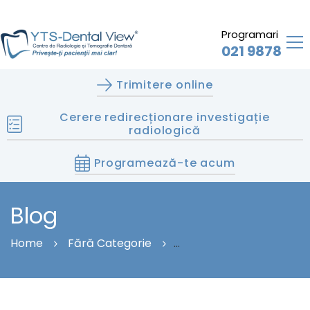
Programari
021 9878
Trimitere online
Cerere redirecționare investigație
radiologică
Programează-te acum
Blog
Home
Fără Categorie
Pregătirea Pentru Radiografie Dentară: Pași Esențiali
Și Rezultate Precise