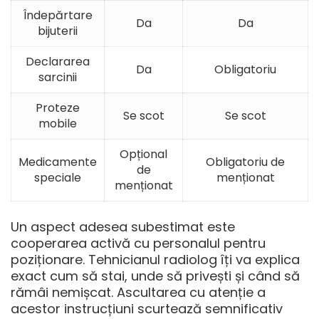
Îndepărtare
Da
Da
bijuterii
Declararea
Da
Obligatoriu
sarcinii
Proteze
Se scot
Se scot
mobile
Opțional
Medicamente
Obligatoriu de
de
speciale
menționat
menționat
Un aspect adesea subestimat este
cooperarea activă cu personalul pentru
poziționare. Tehnicianul radiolog îți va explica
exact cum să stai, unde să privești și când să
rămâi nemișcat. Ascultarea cu atenție a
acestor instrucțiuni scurtează semnificativ