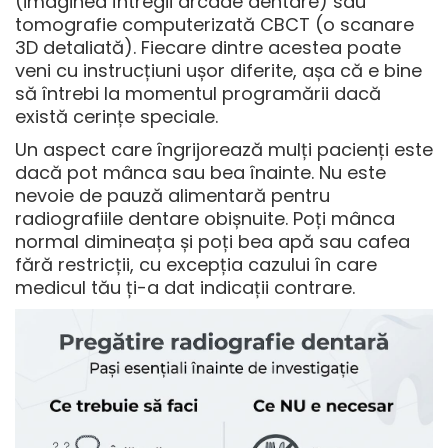
(imaginea întregii arcade dentare) sau
tomografie computerizată CBCT (o scanare
3D detaliată). Fiecare dintre acestea poate
veni cu instrucțiuni ușor diferite, așa că e bine
să întrebi la momentul programării dacă
există cerințe speciale.
Un aspect care îngrijorează mulți pacienți este
dacă pot mânca sau bea înainte.
Nu este
nevoie de pauză alimentară
pentru
radiografiile dentare obișnuite. Poți mânca
normal dimineața și poți bea apă sau cafea
fără restricții, cu excepția cazului în care
medicul tău ți-a dat indicații contrare.