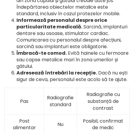
din zona capului și gâtului trebuie date jos.
Îndepărtarea obiectelor metalice este
standard, inclusiv în cazul protezelor mobile.
Informează personalul despre orice
particularitate medicală.
Sarcină, implanturi
dentare sau osoase, stimulator cardiac.
Comunicarea cu personalul despre afecțiuni,
sarcină sau implanturi este obligatorie.
Îmbracă-te comod.
Evită hainele cu fermoare
sau capse metalice mari în zona umerilor și
gâtului.
Adresează întrebări la recepție.
Dacă nu ești
sigur de ceva, personalul este acolo să te ajute.
Radiografie cu
Radiografie
Pas
substanță de
standard
contrast
Post
Posibil, confirmat
Nu
alimentar
de medic