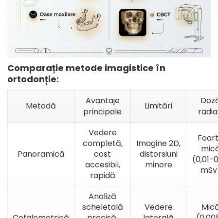
Comparație metode imagistice în
ortodonție:
Avantaje
Doz
Metodă
Limitări
principale
radiaț
Vedere
Foar
completă,
Imagine 2D,
mic
Panoramică
cost
distorsiuni
(0,01-0
accesibil,
minore
mSv
rapidă
Analiză
scheletală
Vedere
Mic
Cefalometrică
precisă,
laterală
(0,00