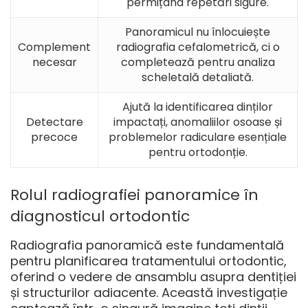
permițând repetări sigure.
Panoramicul nu înlocuiește
Complement
radiografia cefalometrică, ci o
necesar
completează pentru analiza
scheletală detaliată.
Ajută la identificarea dinților
Detectare
impactați, anomaliilor osoase și
precoce
problemelor radiculare esențiale
pentru ortodonție.
Rolul radiografiei panoramice în
diagnosticul ortodontic
Radiografia panoramică este fundamentală
pentru planificarea tratamentului ortodontic,
oferind o vedere de ansamblu asupra dentiției
și structurilor adiacente. Această investigație