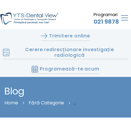
Programari
021 9878
Trimitere online
Cerere redirecționare investigație
radiologică
Programează-te acum
Blog
Home
Fără Categorie
De Ce Este Esențială Radiografia Panoramică În
Ortodonție