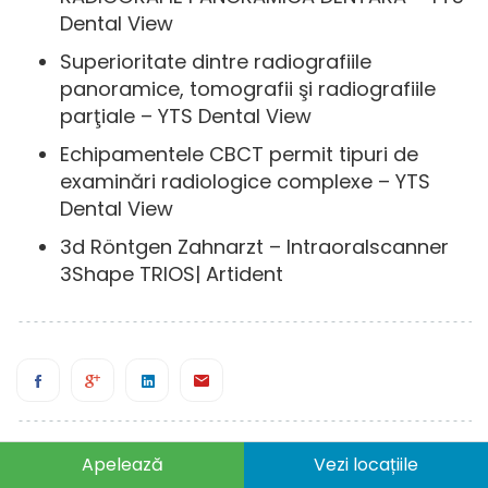
Dental View
Superioritate dintre radiografiile
panoramice, tomografii şi radiografiile
parţiale – YTS Dental View
Echipamentele CBCT permit tipuri de
examinări radiologice complexe – YTS
Dental View
3d Röntgen Zahnarzt – Intraoralscanner
3Shape TRIOS| Artident
Articole asemenatoare
Apelează
Vezi locațiile