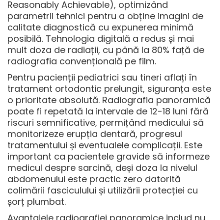
Reasonably Achievable), optimizând
parametrii tehnici pentru a obține imagini de
calitate diagnostică cu expunerea minimă
posibilă. Tehnologia digitală a redus și mai
mult doza de radiații, cu până la 80% față de
radiografia convențională pe film.
Pentru pacienții pediatrici sau tineri aflați în
tratament ortodontic prelungit, siguranța este
o prioritate absolută. Radiografia panoramică
poate fi repetată la intervale de 12-18 luni fără
riscuri semnificative, permițând medicului să
monitorizeze erupția dentară, progresul
tratamentului și eventualele complicații. Este
important ca pacientele gravide să informeze
medicul despre sarcină, deși doza la nivelul
abdomenului este practic zero datorită
colimării fasciculului și utilizării protecției cu
șorț plumbat.
Avantajele
radiografiei panoramice
includ nu