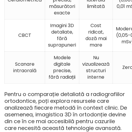
măsurători
limitată
0,01 m
exacte
Imagini 3D
Cost
Moder
detaliate,
ridicat,
CBCT
(0,05-0
fără
doză mai
mSv
suprapuneri
mare
Modele
Nu
Scanare
digitale
vizualizează
Zer
intraorală
precise,
structuri
fără radiații
interne
Pentru o
comparație detaliată a radiografiilor
ortodontice
, poți explora resursele care
analizează fiecare metodă în context clinic. De
asemenea,
imagistica 3D în ortodonție
devine
din ce în ce mai accesibilă pentru cazurile
care necesită această tehnologie avansată.