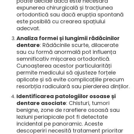
poate decide dacă este necesară
expunerea chirurgicală și tracțiunea
ortodontică sau dacă erupția spontană
este posibilă cu crearea spațiului
adecvat.
Analiza formei și lungimii rădăcinilor
dentare
: Rădăcinile scurte, dilacerate
sau cu formă anormală pot influența
semnificativ mișcarea ortodontică.
Cunoașterea acestor particularități
permite medicului să ajusteze forțele
aplicate și să evite complicațiile precum
resorbția radiculară sau pierderea dinților.
Identificarea patologiilor osoase și
dentare asociate
: Chisturi, tumori
benigne, zone de rarefiere osoasă sau
leziuni periapicale pot fi detectate
incidental pe panoramic. Aceste
descoperiri necesită tratament prioritar