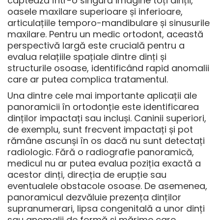
captează într-o singură imagine toți dinții,
oasele maxilare superioare și inferioare,
articulațiile temporo-mandibulare și sinusurile
maxilare. Pentru un medic ortodont, această
perspectivă largă este crucială pentru a
evalua relațiile spațiale dintre dinți și
structurile osoase, identificând rapid anomalii
care ar putea complica tratamentul.
Una dintre cele mai importante aplicații ale
panoramicii în ortodonție este
identificarea
dinților impactați sau incluși
. Caninii superiori,
de exemplu, sunt frecvent impactați și pot
rămâne ascunși în os dacă nu sunt detectați
radiologic. Fără o radiografie panoramică,
medicul nu ar putea evalua poziția exactă a
acestor dinți, direcția de erupție sau
eventualele obstacole osoase. De asemenea,
panoramicul dezvăluie prezența dinților
supranumerari, lipsa congenitală a unor dinți
sau anomalii de formă și mărime care