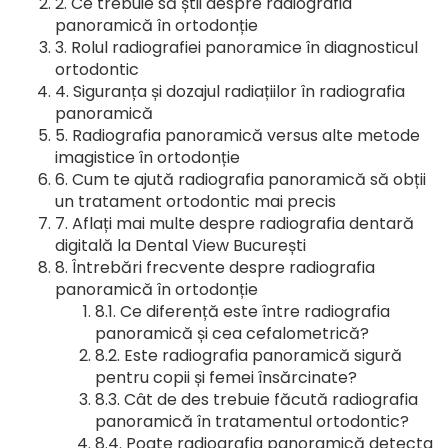
Ce trebuie să știi despre radiografia
panoramică în ortodonție
Rolul radiografiei panoramice în diagnosticul
ortodontic
Siguranța și dozajul radiațiilor în radiografia
panoramică
Radiografia panoramică versus alte metode
imagistice în ortodonție
Cum te ajută radiografia panoramică să obții
un tratament ortodontic mai precis
Aflați mai multe despre radiografia dentară
digitală la Dental View București
Întrebări frecvente despre radiografia
panoramică în ortodonție
Ce diferență este între radiografia
panoramică și cea cefalometrică?
Este radiografia panoramică sigură
pentru copii și femei însărcinate?
Cât de des trebuie făcută radiografia
panoramică în tratamentul ortodontic?
Poate radiografia panoramică detecta