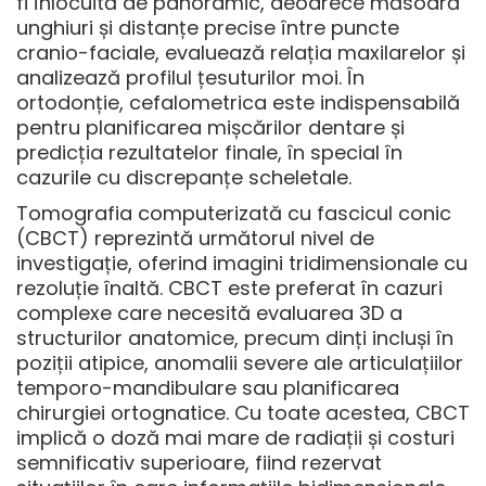
fi înlocuită de panoramic, deoarece măsoară
unghiuri și distanțe precise între puncte
cranio-faciale, evaluează relația maxilarelor și
analizează profilul țesuturilor moi. În
ortodonție, cefalometrica este indispensabilă
pentru planificarea mișcărilor dentare și
predicția rezultatelor finale, în special în
cazurile cu discrepanțe scheletale.
Tomografia computerizată cu fascicul conic
(CBCT) reprezintă următorul nivel de
investigație, oferind imagini tridimensionale cu
rezoluție înaltă.
CBCT este preferat în cazuri
complexe
care necesită evaluarea 3D a
structurilor anatomice, precum dinți incluși în
poziții atipice, anomalii severe ale articulațiilor
temporo-mandibulare sau planificarea
chirurgiei ortognatice. Cu toate acestea, CBCT
implică o doză mai mare de radiații și costuri
semnificativ superioare, fiind rezervat