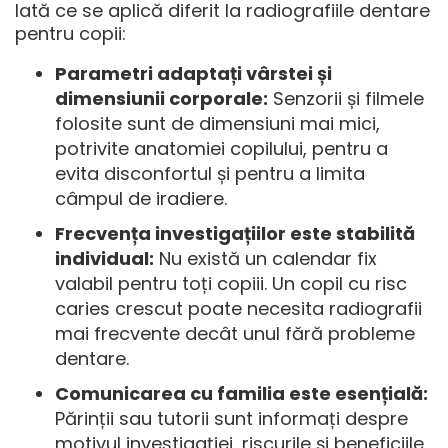
Iată ce se aplică diferit la
radiografiile dentare
pentru copii
:
Parametri adaptați vârstei și
dimensiunii corporale:
Senzorii și filmele
folosite sunt de dimensiuni mai mici,
potrivite anatomiei copilului, pentru a
evita disconfortul și pentru a limita
câmpul de iradiere.
Frecvența investigațiilor este stabilită
individual:
Nu există un calendar fix
valabil pentru toți copiii. Un copil cu risc
caries crescut poate necesita radiografii
mai frecvente decât unul fără probleme
dentare.
Comunicarea cu familia este esențială:
Părinții sau tutorii sunt informați despre
motivul investigației, riscurile și beneficiile