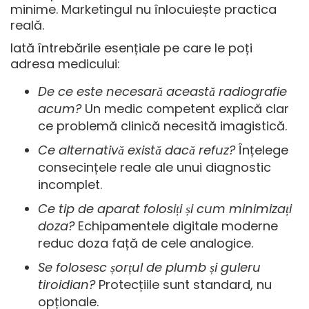
minime. Marketingul nu înlocuiește practica
reală.
Iată întrebările esențiale pe care le poți
adresa medicului:
De ce este necesară această radiografie
acum?
Un medic competent explică clar
ce problemă clinică necesită imagistică.
Ce alternativă există dacă refuz?
Înțelege
consecințele reale ale unui diagnostic
incomplet.
Ce tip de aparat folosiți și cum minimizați
doza?
Echipamentele digitale moderne
reduc doza față de cele analogice.
Se folosesc șorțul de plumb și guleru
tiroidian?
Protecțiile sunt standard, nu
opționale.