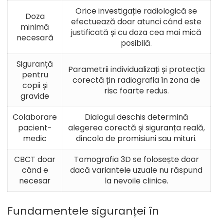
Orice investigație radiologică se
Doza
efectuează doar atunci când este
minimă
justificată și cu doza cea mai mică
necesară
posibilă.
Siguranță
Parametrii individualizați și protecția
pentru
corectă țin radiografia în zona de
copii și
risc foarte redus.
gravide
Colaborare
Dialogul deschis determină
pacient-
alegerea corectă și siguranța reală,
medic
dincolo de promisiuni sau mituri.
CBCT doar
Tomografia 3D se folosește doar
când e
dacă variantele uzuale nu răspund
necesar
la nevoile clinice.
Fundamentele siguranței în