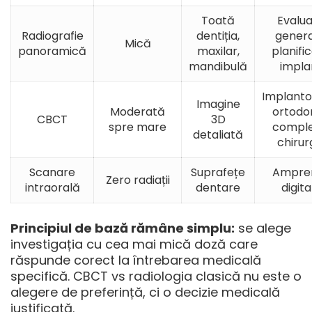
Toată
Evalu
Radiografie
dentiția,
genera
Mică
panoramică
maxilar,
planifi
mandibulă
impla
Implantol
Imagine
Moderată
ortodo
CBCT
3D
spre mare
comple
detaliată
chirur
Scanare
Suprafețe
Ampre
Zero radiații
intraorală
dentare
digita
Principiul de bază rămâne simplu:
se alege
investigația cu cea mai mică doză care
răspunde corect la întrebarea medicală
specifică.
CBCT vs radiologia clasică
nu este o
alegere de preferință, ci o decizie medicală
justificată.