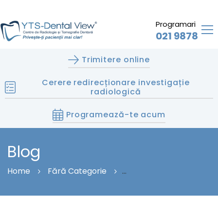
Programari
021 9878
Trimitere online
Cerere redirecționare investigație
radiologică
Programează-te acum
Blog
Home
Fără Categorie
Cum Se Face O Radiografie Dentară Pentru
Diagnostic Precis