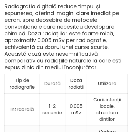
Radiografia digitală reduce timpul și
expunerea, oferind imagini clare imediat pe
ecran, spre deosebire de metodele
convenționale care necesitau developare
chimică.
Doza radiațiilor este foarte mică
,
aproximativ 0.005 mSv per radiografie,
echivalentă cu zborul unei curse scurte.
Această doză este nesemnificativă
comparativ cu radiațiile naturale la care ești
expus zilnic din mediul înconjurător.
Tip de
Doză
Durată
Utilizare
radiografie
radiații
Carii, infecții
1-2
0.005
locale,
Intraorală
secunde
mSv
structura
dinților
Vedere