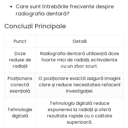
Care sunt întrebările frecvente despre
radiografia dentară?
Concluzii Principale
Punct
Detalii
Doze
Radiografia dentară utilizează doze
reduse de
foarte mici de radiații, echivalente
radiații
cu un zbor scurt.
Poziționare
O poziționare exactă asigură imagini
corectă
clare și reduce necesitatea refacerii
esențială
investigației.
Tehnologia digitală reduce
Tehnologie
expunerea la radiații și oferă
digitală
rezultate rapide cu o calitate
superioară.