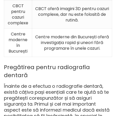
CBCT
CBCT oferă imagini 3D pentru cazuri
pentru
complexe, dar nu este folosită de
cazuri
rutină.
complexe
Centre
Centre moderne din București oferă
moderne
investigația rapid și uneori fără
în
programare în unele cazuri.
București
Pregătirea pentru radiografia
dentară
Înainte de a efectua o radiografie dentară,
există câțiva pași esențiali care te ajută să te
pregătești corespunzător și să asiguri
siguranța ta. Primul și cel mai important
aspect este să informezi medicul dacă există
posibilitatea să fii însărcinată, în special în