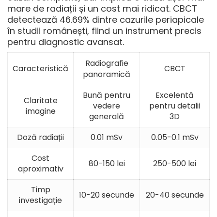
mare de radiații și un cost mai ridicat. CBCT
detectează 46.69% dintre cazurile periapicale
în studii românești, fiind un instrument precis
pentru diagnostic avansat.
Radiografie
Caracteristică
CBCT
panoramică
Bună pentru
Excelentă
Claritate
vedere
pentru detalii
imagine
generală
3D
Doză radiații
0.01 mSv
0.05-0.1 mSv
Cost
80-150 lei
250-500 lei
aproximativ
Timp
10-20 secunde
20-40 secunde
investigație