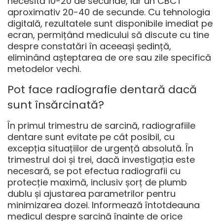
necesită 10-20 de secunde, iar un CBCT
aproximativ 20-40 de secunde. Cu tehnologia
digitală, rezultatele sunt disponibile imediat pe
ecran, permițând medicului să discute cu tine
despre constatări în aceeași ședință,
eliminând așteptarea de ore sau zile specifică
metodelor vechi.
Pot face radiografie dentară dacă
sunt însărcinată?
În primul trimestru de sarcină, radiografiile
dentare sunt evitate pe cât posibil, cu
excepția situațiilor de urgență absolută. În
trimestrul doi și trei, dacă investigația este
necesară, se pot efectua radiografii cu
protecție maximă, inclusiv șorț de plumb
dublu și ajustarea parametrilor pentru
minimizarea dozei. Informează întotdeauna
medicul despre sarcină înainte de orice