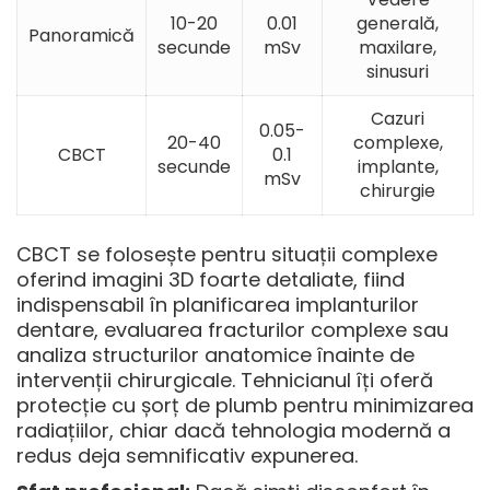
10-20
0.01
generală,
Panoramică
secunde
mSv
maxilare,
sinusuri
Cazuri
0.05-
20-40
complexe,
CBCT
0.1
secunde
implante,
mSv
chirurgie
CBCT se folosește pentru situații complexe
oferind imagini 3D foarte detaliate, fiind
indispensabil în planificarea implanturilor
dentare, evaluarea fracturilor complexe sau
analiza structurilor anatomice înainte de
intervenții chirurgicale. Tehnicianul îți oferă
protecție cu șorț de plumb pentru minimizarea
radiațiilor, chiar dacă tehnologia modernă a
redus deja semnificativ expunerea.