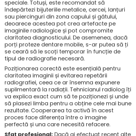
speciale. Totuși, este recomandat să
îndepărtezi bijuteriile metalice, cercei, lanțuri
sau piercinguri din zona capului și gâtului,
deoarece acestea pot crea artefacte pe
imaginile radiologice și pot compromite
claritatea diagnosticului. De asemenea, dacă
porți proteze dentare mobile, s-ar putea să ți
se ceară să le scoți temporar în funcție de
tipul de radiografie necesară.
Poziționarea corectă este esențială pentru
claritatea imaginii și evitarea repetării
radiografiei, ceea ce ar însemna expunere
suplimentară la radiații. Tehnicianul radiolog îți
va explica exact cum să te poziționezi și unde
să plasezi limba pentru a obține cele mai bune
rezultate. Cooperarea ta activă în acest
proces face diferența între o imagine
perfectă și una care necesită refacere.
Sfat profesional:
Dacă ai efectuat recent alte