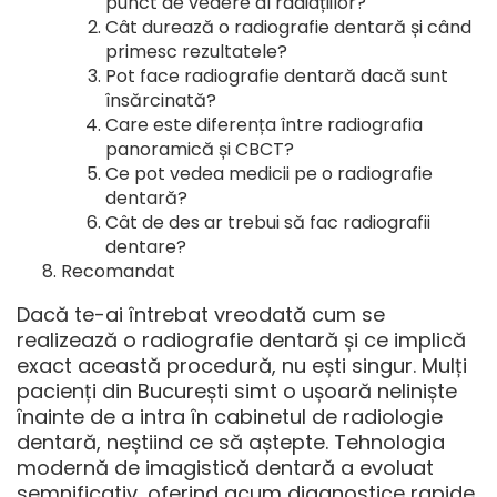
punct de vedere al radiațiilor?
Cât durează o radiografie dentară și când
primesc rezultatele?
Pot face radiografie dentară dacă sunt
însărcinată?
Care este diferența între radiografia
panoramică și CBCT?
Ce pot vedea medicii pe o radiografie
dentară?
Cât de des ar trebui să fac radiografii
dentare?
Recomandat
Dacă te-ai întrebat vreodată cum se
realizează o radiografie dentară și ce implică
exact această procedură, nu ești singur. Mulți
pacienți din București simt o ușoară neliniște
înainte de a intra în cabinetul de radiologie
dentară, neștiind ce să aștepte. Tehnologia
modernă de imagistică dentară a evoluat
semnificativ, oferind acum diagnostice rapide