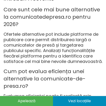
Care sunt cele mai bune alternative
la
comunicatedepresa.ro
pentru
2026?
Ofertele alternative pot include platforme de
publicare care permit distribuirea largă a
comunicatelor de presă și targetarea
publicului specific. Analizați funcționalitățile
fiecărei platforme pentru a identifica care
satisface cel mai bine nevoile dumneavoastră.
Cum pot evalua eficiența unei
alternative la
comunicate-de-
presa.ro
?
Evaluarea eficienței poate fi realizată prin
Apelează
Vezi locațiile
examinarea ratei de răspuns la comunicatele