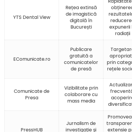
Rapiditate
Rețea extinsă
obținere
de imagistică
rezultatel
YTS Dental View
digitală în
reducere
București
expunerii 
radiații
Publicare
Targetar
gratuită a
apropria
EComunicate.ro
comunicatelor
prin categor
de presă
rețele soci
Actualiza
Vizibilitate prin
Comunicate de
frecvent
colaborare cu
Presa
acoperir
mass media
diversific
Promovea
Jurnalism de
transparen
PressHUB
investigație și
extensie p