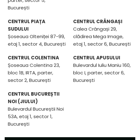
parter, sector 5,
București
CENTRUL PIAȚA
CENTRUL CRÂNGAȘI
SUDULUI
Calea Crângași 29,
Șoseaua Olteniței 87-99,
clădirea Mega Image,
etaj 1, sector 4, București
etaj 1, sector 6, București
CENTRUL COLENTINA
CENTRUL APUSULUI
Șoseaua Colentina 23,
Bulevardul Iuliu Maniu 160,
bloc 1B, IRTA, parter,
bloc I, parter, sector 6,
sector 2, București
București
CENTRUL BUCUREȘTII
NOI (JIULUI)
Bulevardul Bucureștii Noi
53A, etaj 1, sector 1,
București