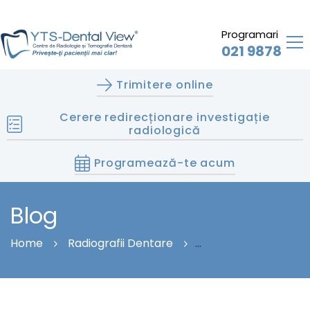
Programari
021 9878
Trimitere online
Cerere redirecționare investigație
radiologică
Programează-te acum
Blog
Home
Radiografii Dentare
Cum Contribuie Radiografia Dentară La Planificarea
Tratamentelor Ortodontice?